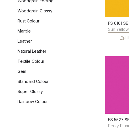
Woodgrain Feeling
Woodgrain Glossy
Rust Colour
FS 6161 SE
Sun Yellow
Marble
L
Leather
Natural Leather
Textile Colour
Gem
Standard Colour
Super Glossy
Rainbow Colour
FS 5527 S
Perky Plum