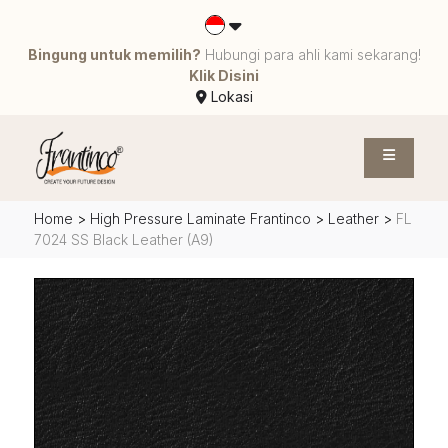
Bingung untuk memilih?
Hubungi para ahli kami sekarang!
Klik Disini
Lokasi
Home
>
High Pressure Laminate Frantinco
>
Leather
>
FL
7024 SS Black Leather (A9)