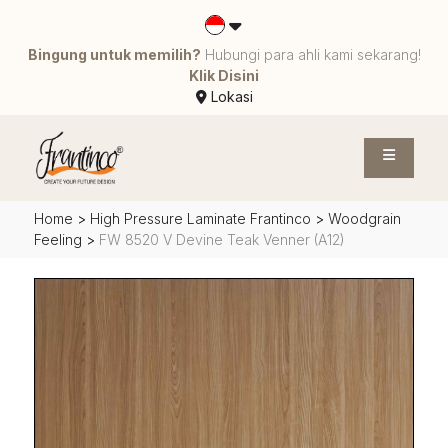
Bingung untuk memilih?
Hubungi para ahli kami sekarang!
Klik Disini
Lokasi
Home
>
High Pressure Laminate Frantinco
>
Woodgrain
Feeling
>
FW 8520 V Devine Teak Venner (A12)