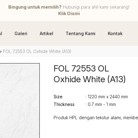
Bingung untuk memilih?
Hubungi para ahli kami sekarang!
Klik Disini
l
Galeri
Artikel
Tentang Kami
Kontak
>
FOL 72553 OL Oxhide White (A13)
FOL 72553 OL
Oxhide White (A13)
Size
: 1220 mm x 2440 mm
Thickness
: 0.7 mm - 1 mm
Produk HPL dengan tekstur alami, member