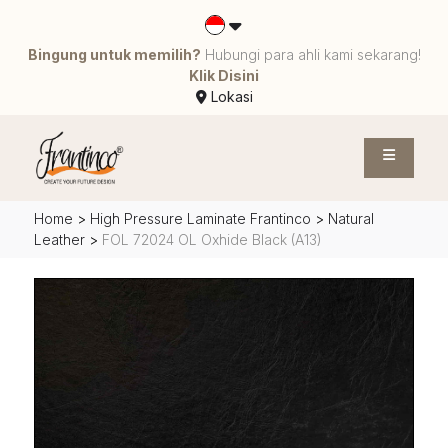
Bingung untuk memilih?
Hubungi para ahli kami sekarang!
Klik Disini
Lokasi
Home
>
High Pressure Laminate Frantinco
>
Natural
Leather
>
FOL 72024 OL Oxhide Black (A13)