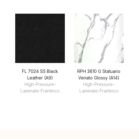
FL 7024 SS Black
RPH 3810 G Statuario
RP
Leather (A9)
Venato Glossy (A14)
High-Pressure-
High-Pressure-
Laminate-Frantinco
Laminate-Frantinco