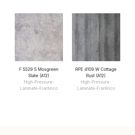
F 5529 S Mosgreen
RPE 4109 W Cottage
R
Slate (A12)
Rust (A12)
High-Pressure-
High-Pressure-
Laminate-Frantinco
Laminate-Frantinco