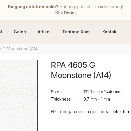
Bingung untuk memilih?
Hubungi para ahli kami sekarang!
Klik Disini
l
Galeri
Artikel
Tentang Kami
Kontak
 G Moonstone (A14)
RPA 4605 G
Moonstone (A14)
Size
: 1220 mm x 2440 mm
Thickness
: 0.7 mm - 1 mm
HPL dengan desain gem, ideal untuk furni