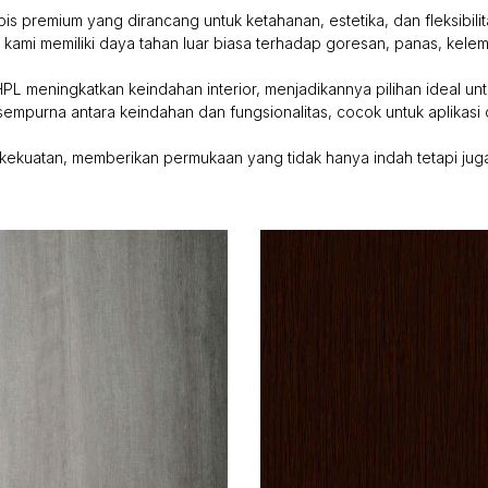
is premium yang dirancang untuk ketahanan, estetika, dan fleksibilit
L kami memiliki daya tahan luar biasa terhadap goresan, panas, ke
PL meningkatkan keindahan interior, menjadikannya pilihan ideal untu
sempurna antara keindahan dan fungsionalitas, cocok untuk aplikasi d
ekuatan, memberikan permukaan yang tidak hanya indah tetapi juga