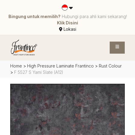
Bingung untuk memilih?
Hubungi para ahli kami sekarang!
Klik Disini
Lokasi
Home
>
High Pressure Laminate Frantinco
>
Rust Colour
>
F 5527 S Yami Slate (A12)