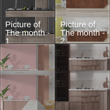
Picture of
Picture of
The month -
The month -
1
2
Picture of
Picture of