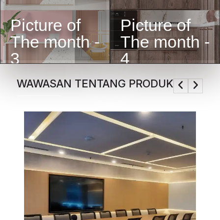
The month -
The month -
3
4
WAWASAN TENTANG PRODUK
H
P
[
HP
me
ya
[S