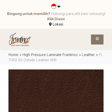
Bingung untuk memilih?
Hubungi para ahli kami sekarang!
Klik Disini
Lokasi
Home
>
High Pressure Laminate Frantinco
>
Leather
>
FL
7050 SS Oxhide Leather (A9)