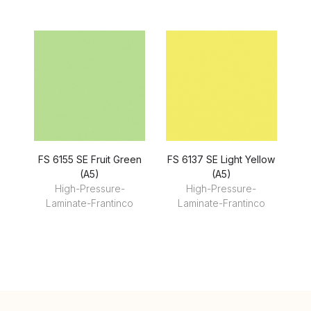
FS 6155 SE Fruit Green
FS 6137 SE Light Yellow
F
(A5)
(A5)
High-Pressure-
High-Pressure-
Laminate-Frantinco
Laminate-Frantinco