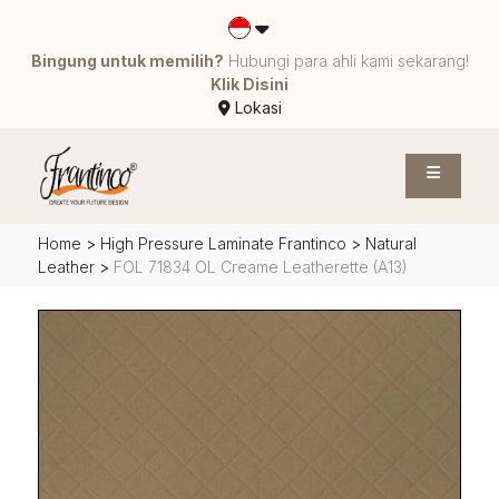
Bingung untuk memilih?
Hubungi para ahli kami sekarang!
Klik Disini
Lokasi
Home
>
High Pressure Laminate Frantinco
>
Natural
Leather
>
FOL 71834 OL Creame Leatherette (A13)