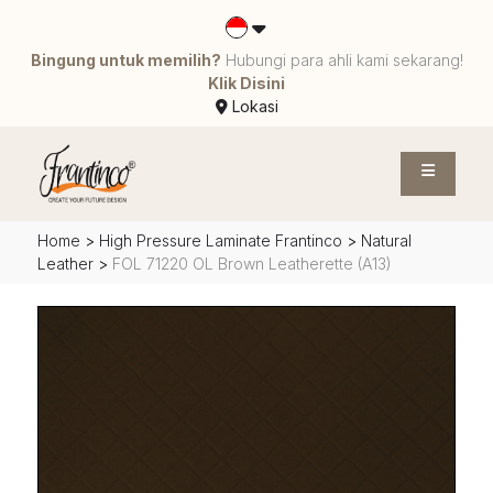
Bingung untuk memilih?
Hubungi para ahli kami sekarang!
Klik Disini
Lokasi
Home
>
High Pressure Laminate Frantinco
>
Natural
Leather
>
FOL 71220 OL Brown Leatherette (A13)