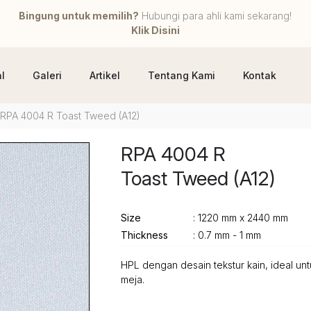
Bingung untuk memilih?
Hubungi para ahli kami sekarang!
Klik Disini
l
Galeri
Artikel
Tentang Kami
Kontak
RPA 4004 R Toast Tweed (A12)
RPA 4004 R
Toast Tweed (A12)
Size
: 1220 mm x 2440 mm
Thickness
: 0.7 mm - 1 mm
HPL dengan desain tekstur kain, ideal un
meja.