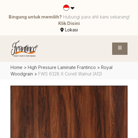
Bingung untuk memilih?
Hubungi para ahli kami sekarang!
Klik Disini
Lokasi
Home
>
High Pressure Laminate Frantinco
>
Royal
Woodgrain
>
FWS 6328 X Corell Walnut (A12)