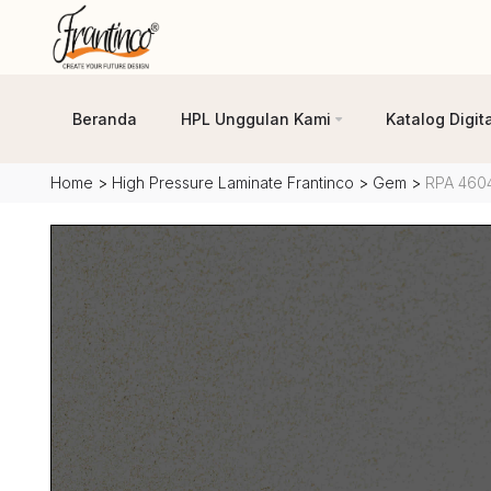
Beranda
HPL Unggulan Kami
Katalog Digita
Home
>
High Pressure Laminate Frantinco
>
Gem
>
RPA 4604