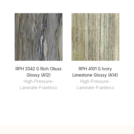
RPH 3342 G Rich Oliuss
RPH 4101 G Ivory
Glossy (A12)
Limestone Glossy (A14)
Li
High-Pressure-
High-Pressure-
Laminate-Frantinco
Laminate-Frantinco