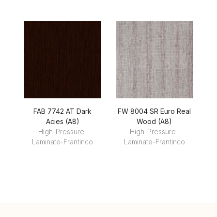
FAB 7742 AT Dark
FW 8004 SR Euro Real
F
Acies (A8)
Wood (A8)
High-Pressure-
High-Pressure-
Laminate-Frantinco
Laminate-Frantinco