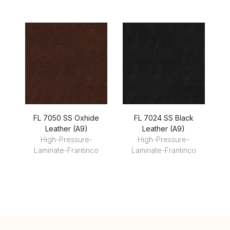
FL 7050 SS Oxhide
FL 7024 SS Black
R
Leather (A9)
Leather (A9)
High-Pressure-
High-Pressure-
Laminate-Frantinco
Laminate-Frantinco